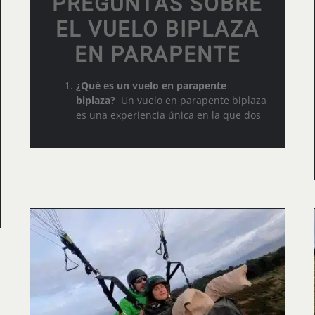
PREGUNTAS SOBRE
EL VUELO BIPLAZA
EN PARAPENTE
¿Qué es un vuelo en parapente
biplaza?
Un vuelo en parapente biplaza
es una experiencia única en la que dos
PARAPENTE INCLUSIVO