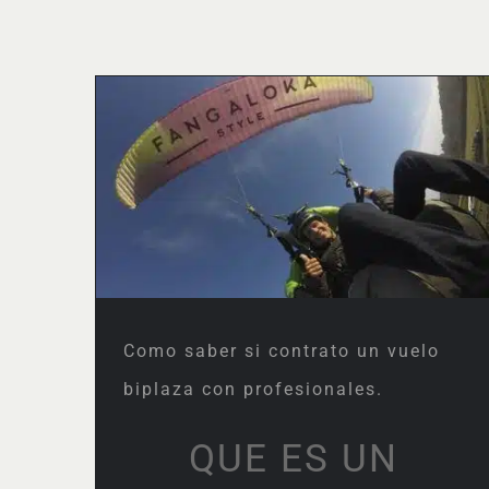
Como saber si contrato un
vuelo biplaza con
profesionales.
Como saber si contrato un vuelo
biplaza con profesionales.
QUE ES UN