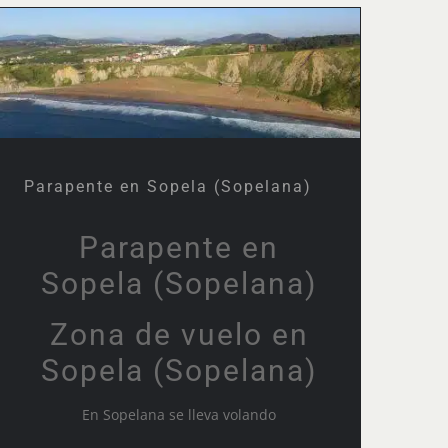
Parapente en Sopela
(Sopelana)
Parapente en Sopela (Sopelana)
Parapente en
Sopela (Sopelana)
Zona de vuelo en
Sopela (Sopelana)
En Sopelana se lleva volando