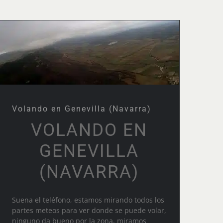
Volando en Genevilla
(Navarra)
Volando en Genevilla (Navarra)
VOLANDO EN
GENEVILLA
(NAVARRA)
Suena el teléfono, estamos mirando todos los
partes meteos para ver donde se puede volar,
ninguno da bueno por la zona, miramos