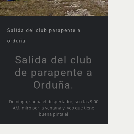
Salida del club parapente a
orduña
Salida del club
de parapente a
Orduña.
Domingo, suena el despertador, son las 9:00
AM, miro por la ventana y veo que tiene
buena pinta el