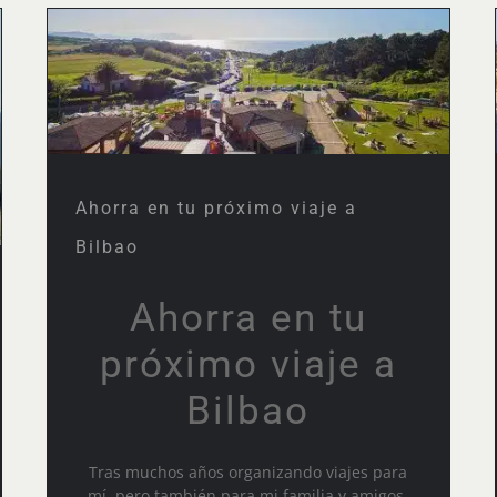
Ahorra en tu próximo viaje
a Bilbao
Ahorra en tu próximo viaje a
Bilbao
Ahorra en tu
próximo viaje a
Bilbao
Tras muchos años organizando viajes para
mí, pero también para mi familia y amigos,