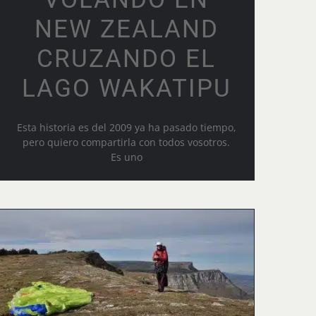
NEW ZEALAND
CRUZANDO EL
LAGO WAKATIPU
Esta historia es del 2009 ya ha pasado tiempo,
pero quiero compartirla con todos vosotros.
Es uno
Salida del club parapente
a orduña