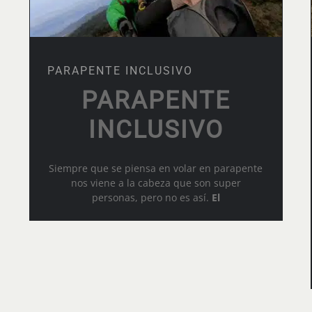
PARAPENTE INCLUSIVO
PARAPENTE
INCLUSIVO
Siempre que se piensa en volar en parapente
nos viene a la cabeza que son super
personas, pero no es así.
El