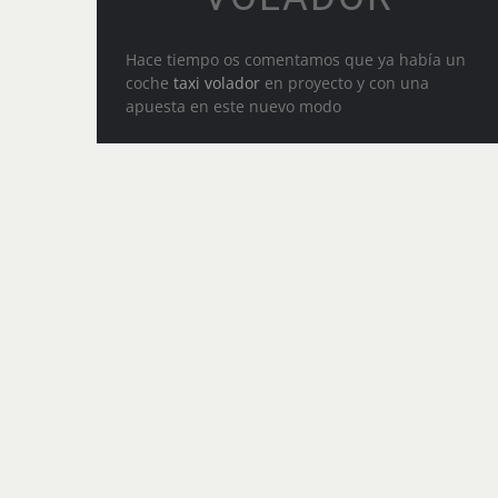
Hace tiempo os comentamos que ya había un
coche
taxi volador
en proyecto y con una
apuesta en este nuevo modo