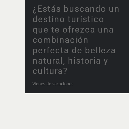
¿Estás buscando un
destino turístico
que te ofrezca una
combinación
perfecta de belleza
natural, historia y
cultura?
Vienes de vacaciones